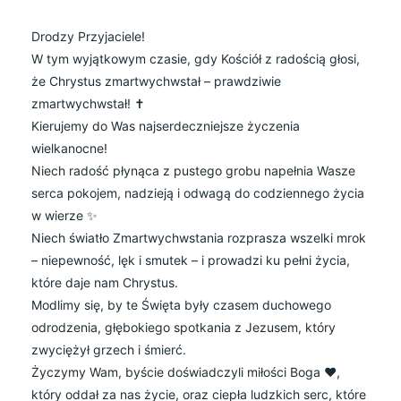
Drodzy Przyjaciele!
W tym wyjątkowym czasie, gdy Kościół z radością głosi,
że Chrystus zmartwychwstał – prawdziwie
zmartwychwstał! ✝️
Kierujemy do Was najserdeczniejsze życzenia
wielkanocne!
Niech radość płynąca z pustego grobu napełnia Wasze
serca pokojem, nadzieją i odwagą do codziennego życia
w wierze ✨
Niech światło Zmartwychwstania rozprasza wszelki mrok
– niepewność, lęk i smutek – i prowadzi ku pełni życia,
które daje nam Chrystus.
Modlimy się, by te Święta były czasem duchowego
odrodzenia, głębokiego spotkania z Jezusem, który
zwyciężył grzech i śmierć.
Życzymy Wam, byście doświadczyli miłości Boga ❤️,
który oddał za nas życie, oraz ciepła ludzkich serc, które