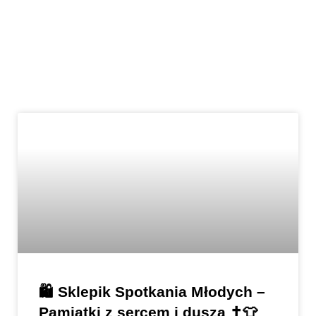
🛍️ Sklepik Spotkania Młodych –
Pamiątki z sercem i duszą ✝️👕