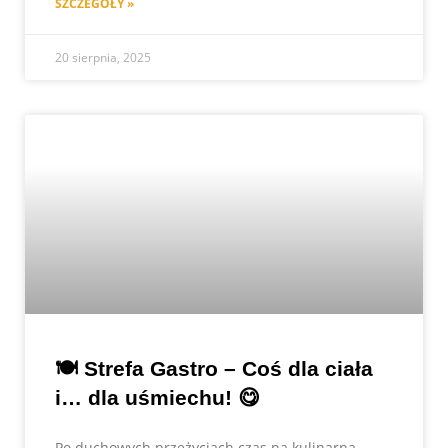
SZCZEGÓŁY »
20 sierpnia, 2025
🍽️ Strefa Gastro – Coś dla ciała
i… dla uśmiechu! 😋
Po duchowych przeżyciach czas na kulinarną