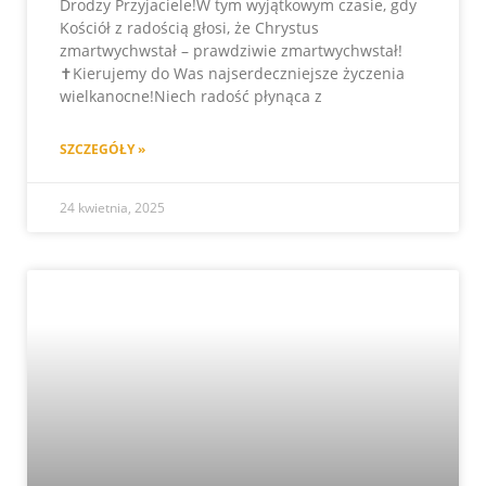
Drodzy Przyjaciele!W tym wyjątkowym czasie, gdy
Kościół z radością głosi, że Chrystus
zmartwychwstał – prawdziwie zmartwychwstał!
✝️Kierujemy do Was najserdeczniejsze życzenia
wielkanocne!Niech radość płynąca z
SZCZEGÓŁY »
24 kwietnia, 2025