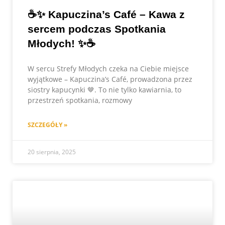
☕✨ Kapuczina’s Café – Kawa z
sercem podczas Spotkania
Młodych! ✨☕
W sercu Strefy Młodych czeka na Ciebie miejsce
wyjątkowe – Kapuczina’s Café, prowadzona przez
siostry kapucynki 🤎. To nie tylko kawiarnia, to
przestrzeń spotkania, rozmowy
SZCZEGÓŁY »
20 sierpnia, 2025